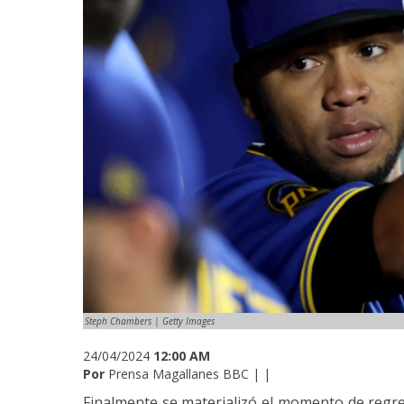
Steph Chambers | Getty Images
24/04/2024
12:00 AM
Por
Prensa Magallanes BBC | |
Finalmente se materializó el momento de regre