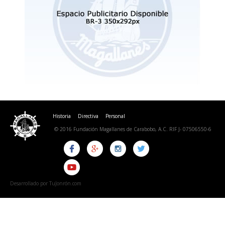
Historia
Directiva
Personal
© 2016 Fundación Magallanes de Carabobo, A.C. RIF J- 07506550-6
Desarrollado por TuJonrón.com