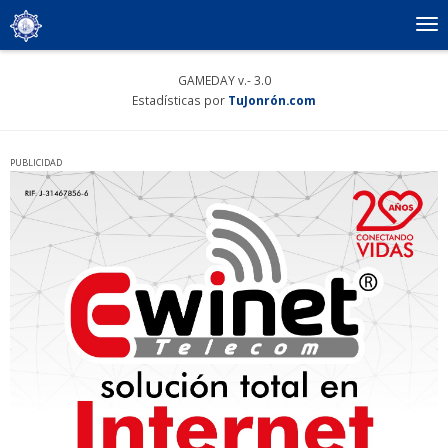
To
nav
GAMEDAY v.- 3.0
Estadísticas por
TuJonrón.com
PUBLICIDAD