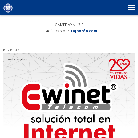
To
nav
GAMEDAY v.- 3.0
Estadísticas por
TuJonrón.com
PUBLICIDAD