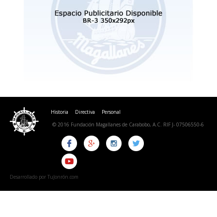
Historia
Directiva
Personal
© 2016 Fundación Magallanes de Carabobo, A.C. RIF J- 07506550-6
Desarrollado por TuJonrón.com