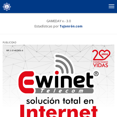
To
nav
GAMEDAY v.- 3.0
Estadísticas por
TuJonrón.com
PUBLICIDAD