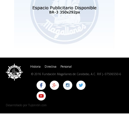
Historia
Directiva
Personal
© 2016 Fundación Magallanes de Carabobo, A.C. RIF J- 07506550-6
Desarrollado por TuJonrón.com