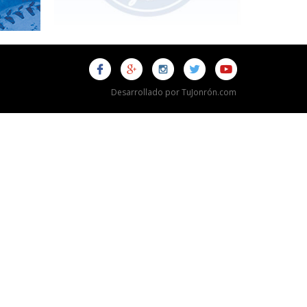
Desarrollado por TuJonrón.com