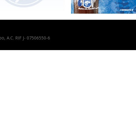
, A.C. RIF J- 07506550-6