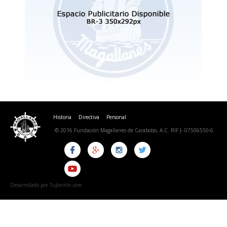
Historia
Directiva
Personal
© 2016 Fundación Magallanes de Carabobo, A.C. RIF J- 07506550-6
Desarrollado por TuJonrón.com