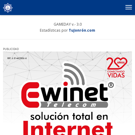
To
nav
GAMEDAY v.- 3.0
Estadísticas por
TuJonrón.com
PUBLICIDAD