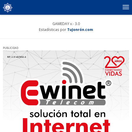
To
nav
GAMEDAY v.- 3.0
Estadísticas por
TuJonrón.com
PUBLICIDAD