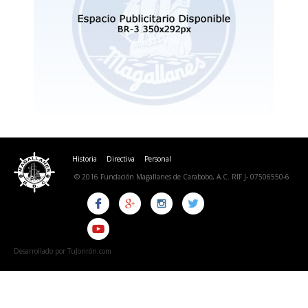
Historia
Directiva
Personal
© 2016 Fundación Magallanes de Carabobo, A.C. RIF J- 07506550-6
Desarrollado por TuJonrón.com