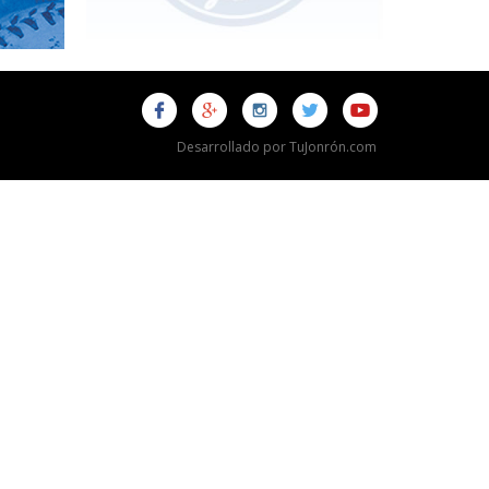
Desarrollado por TuJonrón.com