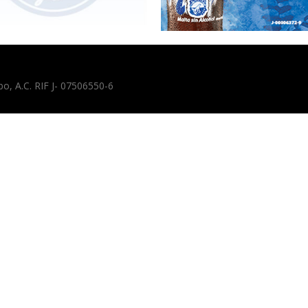
, A.C. RIF J- 07506550-6