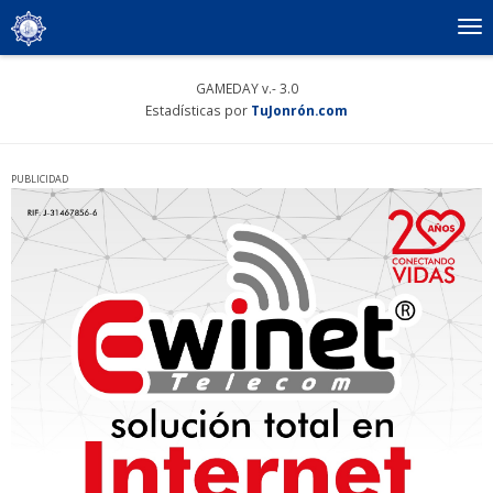
To
nav
GAMEDAY v.- 3.0
Estadísticas por
TuJonrón.com
PUBLICIDAD