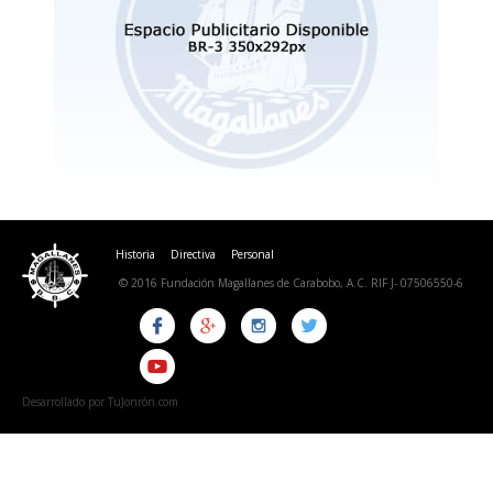
Historia
Directiva
Personal
© 2016 Fundación Magallanes de Carabobo, A.C. RIF J- 07506550-6
Desarrollado por TuJonrón.com