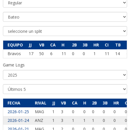
EQUIPO
JJ
VB
CA
H
2B
3B
HR
CI
TB
B
Bravos
17
50
6
11
0
0
1
11
14
6
Game Logs
FECHA
RIVAL
JJ
VB
CA
H
2B
3B
HR
CI
2026-01-25
MAG
1
3
0
0
0
0
0
0
2026-01-24
ANZ
1
3
1
1
1
0
0
0
2026-01-21
MAG
1
2
0
0
0
0
0
0