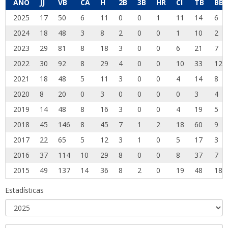
AÑO
JJ
VB
CA
H
2B
3B
HR
CI
TB
BB
2025
17
50
6
11
0
0
1
11
14
6
2024
18
48
3
8
2
0
0
1
10
2
2023
29
81
8
18
3
0
0
6
21
7
2022
30
92
8
29
4
0
0
10
33
12
2021
18
48
5
11
3
0
0
4
14
8
2020
8
20
0
3
0
0
0
0
3
4
2019
14
48
8
16
3
0
0
4
19
5
2018
45
146
8
45
7
1
2
18
60
9
2017
22
65
5
12
3
1
0
5
17
3
2016
37
114
10
29
8
0
0
8
37
7
2015
49
137
14
36
8
2
0
19
48
18
Estadísticas