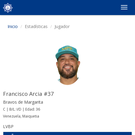
Togg
navig
Inicio
Estadísticas
Jugador
Francisco Arcia #37
Bravos de Margarita
C | B/L: I/D | Edad: 36
Venezuela, Maiquetia
LVBP