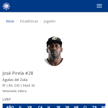
Togg
navig
Inicio
Estadísticas
Jugador
José Pirela #28
Águilas del Zulia
RF | B/L: D/D | Edad: 36
Venezuela, Valera
LVBP
AÑO
JJ
VB
CA
H
2B
3B
HR
CI
TB
BB