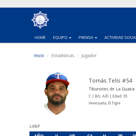
(CURRENT)
(CURRENT)
HOME
EQUIPO
PRENSA
ACTIVIDAD SOCIA
Inicio
Estadísticas
Jugador
Tomás Telis #54
Tiburones de La Guaira
C | B/L: A/D | Edad: 35
Venezuela, El Tigre
LVBP
AÑO
JJ
VB
CA
H
2B
3