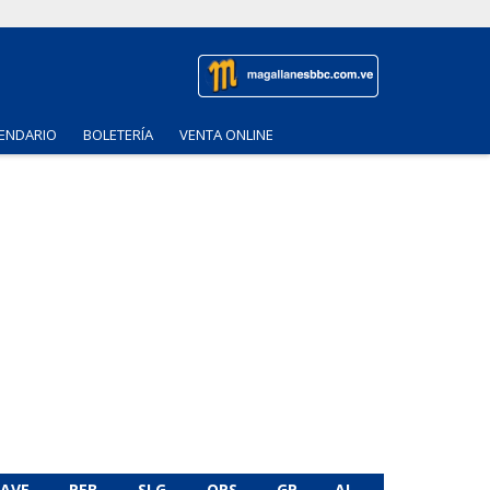
ENDARIO
BOLETERÍA
VENTA ONLINE
AVE
PEB
SLG
OPS
GP
AL