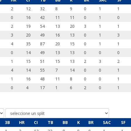
2
12
32
8
9
0
1
1
0
16
42
11
11
0
1
0
2
19
54
13
20
3
1
1
3
20
49
16
13
0
1
3
4
35
87
20
15
0
1
1
0
14
49
13
13
0
0
0
1
15
51
15
13
2
3
2
4
14
55
7
14
0
0
1
1
16
48
11
8
0
0
1
0
4
17
1
6
2
0
1
3B
HR
CI
TB
BB
K
BR
SAC
SF