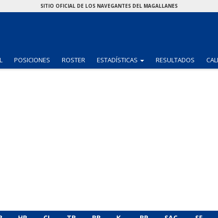
SITIO OFICIAL DE LOS NAVEGANTES DEL MAGALLANES
(CURRENT)
L
POSICIONES
ROSTER
ESTADÍSTICAS
RESULTADOS
CAL
B
HR
CI
TB
BB
K
BR
SAC
SF