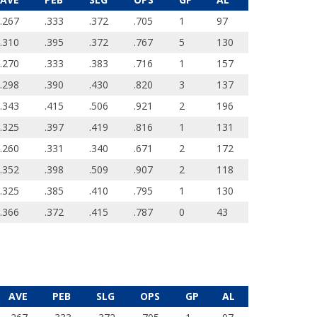
.267
.333
.372
.705
1
97
.310
.395
.372
.767
5
130
.270
.333
.383
.716
1
157
.298
.390
.430
.820
3
137
.343
.415
.506
.921
2
196
.325
.397
.419
.816
1
131
.260
.331
.340
.671
2
172
.352
.398
.509
.907
2
118
.325
.385
.410
.795
1
130
.366
.372
.415
.787
0
43
AVE
PEB
SLG
OPS
GP
AL