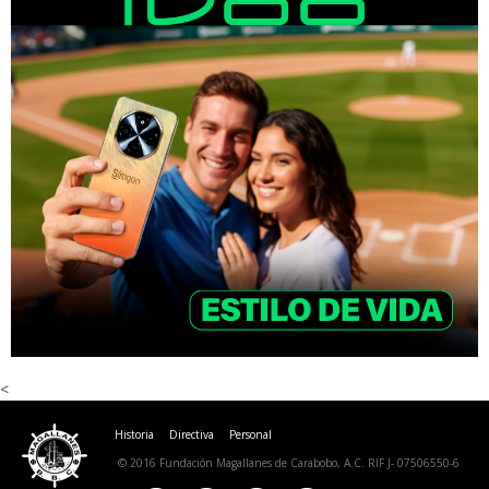
<
Historia
Directiva
Personal
© 2016 Fundación Magallanes de Carabobo, A.C. RIF J- 07506550-6