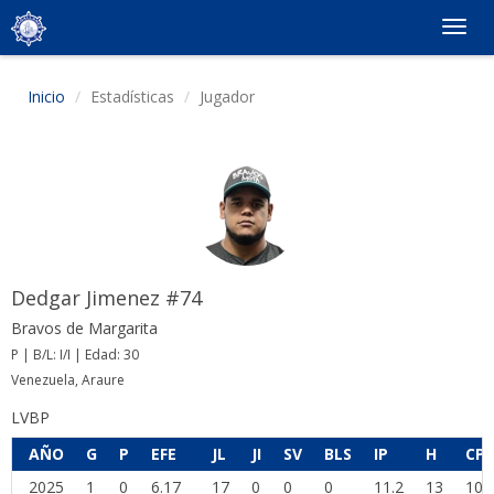
Togg
navig
Inicio
Estadísticas
Jugador
Dedgar Jimenez #74
Bravos de Margarita
P | B/L: I/I | Edad: 30
Venezuela, Araure
LVBP
AÑO
G
P
EFE
JL
JI
SV
BLS
IP
H
CP
2025
1
0
6.17
17
0
0
0
11.2
13
10