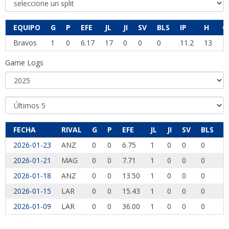
EQUIPO
G
P
EFE
JL
JI
SV
BLS
IP
H
C
Bravos
1
0
6.17
17
0
0
0
11.2
13
1
Game Logs
FECHA
RIVAL
G
P
EFE
JL
JI
SV
BLS
I
2026-01-23
ANZ
0
0
6.75
1
0
0
0
0
2026-01-21
MAG
0
0
7.71
1
0
0
0
2
2026-01-18
ANZ
0
0
13.50
1
0
0
0
0
2026-01-15
LAR
0
0
15.43
1
0
0
0
1
2026-01-09
LAR
0
0
36.00
1
0
0
0
0