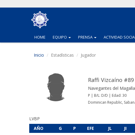
(CURRENT)
(CURRENT)
HOME
EQUIPO
PRENSA
ACTIVIDAD SOCIA
Inicio
Estadísticas
Jugador
Raffi Vizcaíno #89
Navegantes del Magall
P | B/L: D/D | Edad: 30
Dominican Republic, Saba
LVBP
AÑO
G
P
EFE
JL
JI