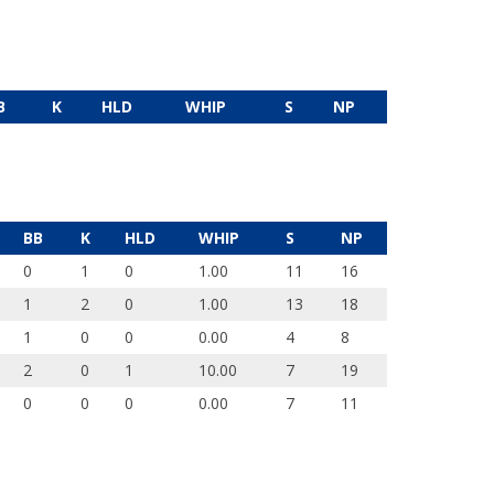
B
K
HLD
WHIP
S
NP
BB
K
HLD
WHIP
S
NP
0
1
0
1.00
11
16
1
2
0
1.00
13
18
1
0
0
0.00
4
8
2
0
1
10.00
7
19
0
0
0
0.00
7
11