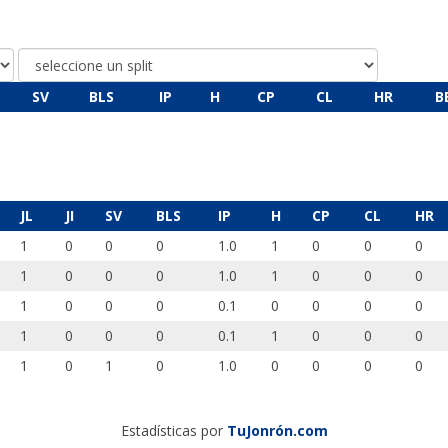
SV
BLS
IP
H
CP
CL
HR
B
JL
JI
SV
BLS
IP
H
CP
CL
HR
1
0
0
0
1.0
1
0
0
0
1
0
0
0
1.0
1
0
0
0
1
0
0
0
0.1
0
0
0
0
1
0
0
0
0.1
1
0
0
0
1
0
1
0
1.0
0
0
0
0
Estadísticas por
TuJonrón.com