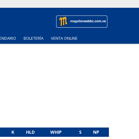
ENDARIO
BOLETERÍA
VENTA ONLINE
K
HLD
WHIP
S
NP