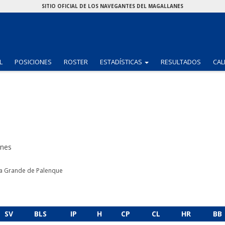
SITIO OFICIAL DE LOS NAVEGANTES DEL MAGALLANES
(CURRENT)
L
POSICIONES
ROSTER
ESTADÍSTICAS
RESULTADOS
CAL
anes
na Grande de Palenque
SV
BLS
IP
H
CP
CL
HR
BB