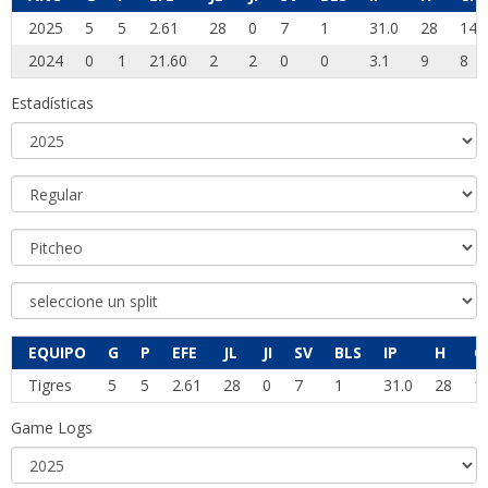
2025
5
5
2.61
28
0
7
1
31.0
28
14
2024
0
1
21.60
2
2
0
0
3.1
9
8
Estadísticas
EQUIPO
G
P
EFE
JL
JI
SV
BLS
IP
H
C
Tigres
5
5
2.61
28
0
7
1
31.0
28
1
Game Logs