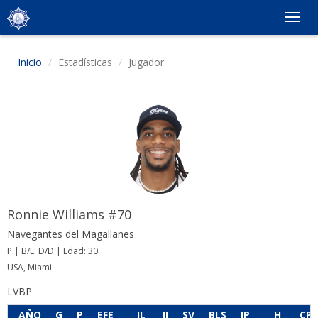
Togg
navig
Inicio
Estadísticas
Jugador
Ronnie Williams #70
Navegantes del Magallanes
P | B/L: D/D | Edad: 30
USA, Miami
LVBP
AÑO
G
P
EFE
JL
JI
SV
BLS
IP
H
CP