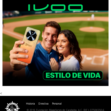
<
Historia
Directiva
Personal
© 2016 Fundación Magallanes de Carabobo, A.C. RIF J- 07506550-6