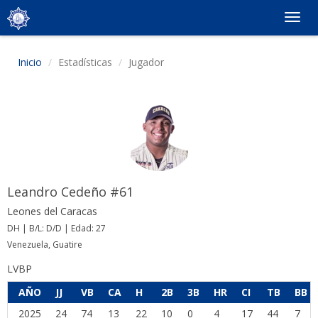
Togg
navig
Inicio
Estadísticas
Jugador
Leandro Cedeño #61
Leones del Caracas
DH | B/L: D/D | Edad: 27
Venezuela, Guatire
LVBP
AÑO
JJ
VB
CA
H
2B
3B
HR
CI
TB
BB
2025
24
74
13
22
10
0
4
17
44
7