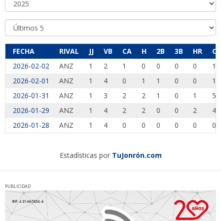
FECHA
RIVAL
JJ
VB
CA
H
2B
3B
HR
CI
2026-02-02
ANZ
1
2
1
0
0
0
0
1
2026-02-01
ANZ
1
4
0
1
1
0
0
1
2026-01-31
ANZ
1
3
2
2
1
0
1
5
2026-01-29
ANZ
1
4
2
2
0
0
2
4
2026-01-28
ANZ
1
4
0
0
0
0
0
0
Estadísticas por
TuJonrón.com
PUBLICIDAD