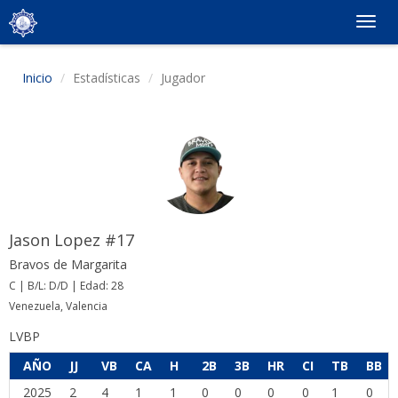
Togg
navig
Inicio
Estadísticas
Jugador
Jason Lopez #17
Bravos de Margarita
C | B/L: D/D | Edad: 28
Venezuela, Valencia
LVBP
AÑO
JJ
VB
CA
H
2B
3B
HR
CI
TB
BB
2025
2
4
1
1
0
0
0
0
1
0