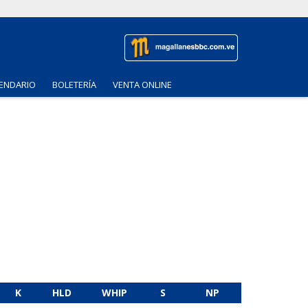
ENDARIO
BOLETERÍA
VENTA ONLINE
K
HLD
WHIP
S
NP