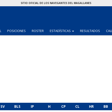
SITIO OFICIAL DE LOS NAVEGANTES DEL MAGALLANES
(CURRENT)
L
POSICIONES
ROSTER
ESTADÍSTICAS
RESULTADOS
CAL
SV
BLS
IP
H
CP
CL
HR
BB