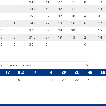
0
0
54.1
61
27
22
8
19
0
0
38.1
49
32
32
7
13
0
0
36.0
52
32
30
4
8
0
1
24.1
27
19
16
6
12
4
3
27.2
37
24
20
1
15
0
0
31.0
37
18
13
2
14
0
0
3.0
6
1
1
0
1
SV
BLS
IP
H
CP
CL
HR
BB
0
0
54.1
61
27
22
8
19