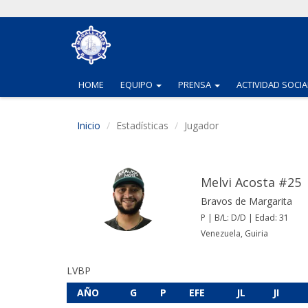
(CURRENT)
(CURRENT)
HOME
EQUIPO
PRENSA
ACTIVIDAD SOCIA
Inicio
Estadísticas
Jugador
Melvi Acosta #25
Bravos de Margarita
P | B/L: D/D | Edad: 31
Venezuela, Guiria
LVBP
AÑO
G
P
EFE
JL
JI