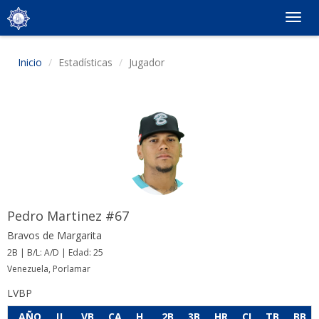
Togg
navig
Inicio
Estadísticas
Jugador
Pedro Martinez #67
Bravos de Margarita
2B | B/L: A/D | Edad: 25
Venezuela, Porlamar
LVBP
AÑO
JJ
VB
CA
H
2B
3B
HR
CI
TB
BB