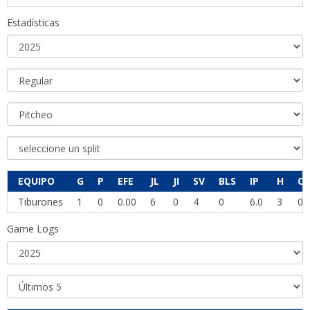
Estadísticas
EQUIPO
G
P
EFE
JL
JI
SV
BLS
IP
H
CP
Tiburones
1
0
0.00
6
0
4
0
6.0
3
0
Game Logs