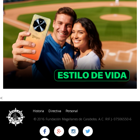
<
Historia
Directiva
Personal
© 2016 Fundación Magallanes de Carabobo, A.C. RIF J- 07506550-6