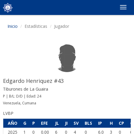
Togg
navig
Inicio
Estadísticas
Jugador
Edgardo Henriquez #43
Tiburones de La Guaira
P | B/L: D/D | Edad: 24
Venezuela, Cumana
LVBP
AÑO
G
P
EFE
JL
JI
SV
BLS
IP
H
CP
C
2025
1
0
0.00
6
0
4
0
6.0
3
0
0