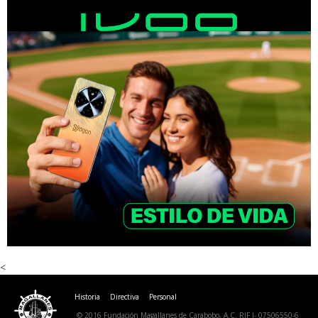
<
Historia
Directiva
Personal
© 2016 Fundación Magallanes de Carabobo, A.C. RIF J- 07506550-6