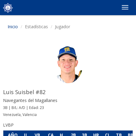
Togg
navig
Inicio
Estadísticas
Jugador
Luis Suisbel #82
Navegantes del Magallanes
3B | B/L: A/D | Edad: 23
Venezuela, Valencia
LVBP
AÑO
JJ
VB
CA
H
2B
3B
HR
CI
TB
BB