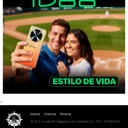
<
Historia
Directiva
Personal
© 2016 Fundación Magallanes de Carabobo, A.C. RIF J- 07506550-6