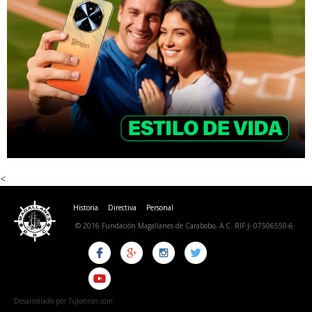
<
Historia
Directiva
Personal
© 2016 Fundación Magallanes de Carabobo, A.C. RIF J- 07506550-6
Desarrollado por TuJonrón.com