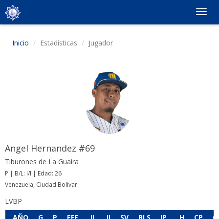
Togg
navig
Inicio
Estadísticas
Jugador
Angel Hernandez #69
Tiburones de La Guaira
P | B/L: I/I | Edad: 26
Venezuela, Ciudad Bolivar
LVBP
AÑO
G
P
EFE
JL
JI
SV
BLS
IP
H
CP
C