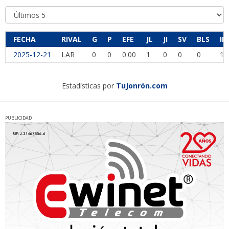
FECHA
RIVAL
G
P
EFE
JL
JI
SV
BLS
IP
2025-12-21
LAR
0
0
0.00
1
0
0
0
1.
Estadísticas por
TuJonrón.com
PUBLICIDAD