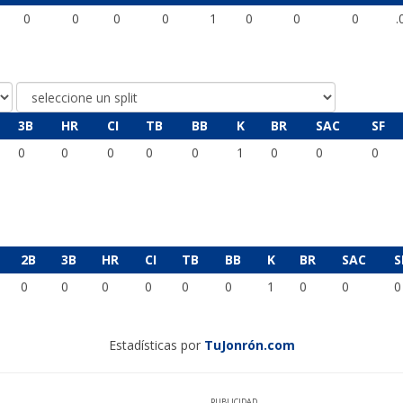
0
0
0
0
1
0
0
0
.
3B
HR
CI
TB
BB
K
BR
SAC
SF
0
0
0
0
0
1
0
0
0
2B
3B
HR
CI
TB
BB
K
BR
SAC
S
0
0
0
0
0
0
1
0
0
0
Estadísticas por
TuJonrón.com
PUBLICIDAD