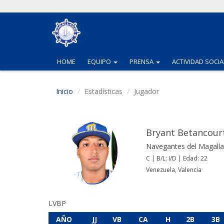
(CURRENT)
(CURRENT)
HOME
EQUIPO
PRENSA
ACTIVIDAD SOCIA
Inicio
Estadísticas
Jugador
Bryant Betancour
Navegantes del Magall
C | B/L: I/D | Edad: 22
Venezuela, Valencia
LVBP
AÑO
JJ
VB
CA
H
2B
3B