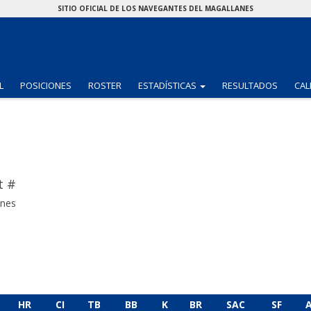
SITIO OFICIAL DE LOS NAVEGANTES DEL MAGALLANES
(CURRENT)
L
POSICIONES
ROSTER
ESTADÍSTICAS
RESULTADOS
CAL
t #
anes
HR
CI
TB
BB
K
BR
SAC
SF