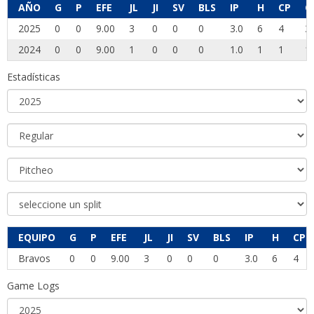
AÑO
G
P
EFE
JL
JI
SV
BLS
IP
H
CP
C
2025
0
0
9.00
3
0
0
0
3.0
6
4
3
2024
0
0
9.00
1
0
0
0
1.0
1
1
1
Estadísticas
EQUIPO
G
P
EFE
JL
JI
SV
BLS
IP
H
CP
Bravos
0
0
9.00
3
0
0
0
3.0
6
4
Game Logs